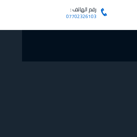
رقم الهاتف :
07702326103